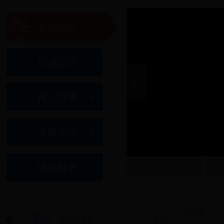
2018年
2018年
新闻动态
关于《齐河县
关于对《齐
信息公开
齐河县治超
关于征集见
关于面向社会
网上办事
交流互动
便民服务
国务院信息
齐河县
双公示专栏